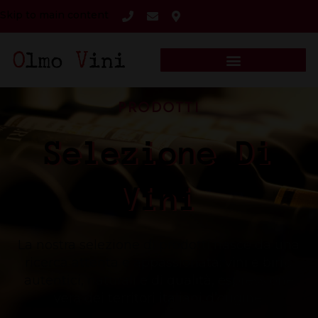
Skip to main content
PRODOTTI
Selezione Di
Vini
La nostra selezione di prodotti nasce da una
ricerca attenta e appassionata: vini e birre
autentici, naturali e di qualità, espressione
vera dei territori italiani d’origine.