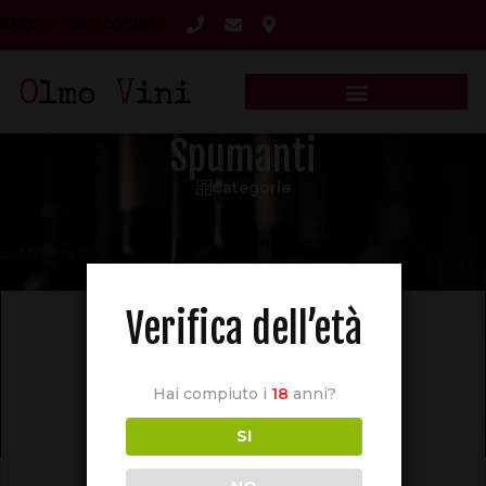
Skip to main content
Spumanti
Categorie
Home
/
Spumanti
Visualizzazione di 2 risultati
Mostra filtri
Verifica dell’età
Hai compiuto i
18
anni?
SI